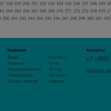
27
228
229
230
231
232
233
234
235
236
237
238
239
2
63
264
265
266
267
268
269
270
271
272
273
274
275
2
9
290
291
292
293
294
295
296
297
298
299
300
301
302
Компания
Контакты
Акции
Контакты
+7 (499)
Новинки
О нас
Спецпредложения
3D-тур
Обратная св
Наши бренды
Где купить
Скачать каталог
Новости