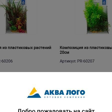
 из пластиковых растений
Композиция из пластиковы
20см
R-60206
Артикул: PR-60207
Добро пожаловать на сайт