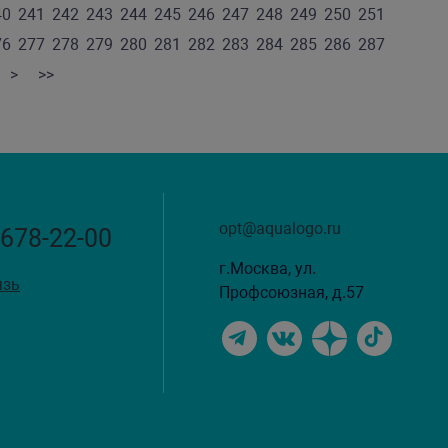
40
241
242
243
244
245
246
247
248
249
250
251
76
277
278
279
280
281
282
283
284
285
286
287
>
>>
opt@aqualogo.ru
 678-22-00
г.Москва, ул.
язь
Профсоюзная, д.57