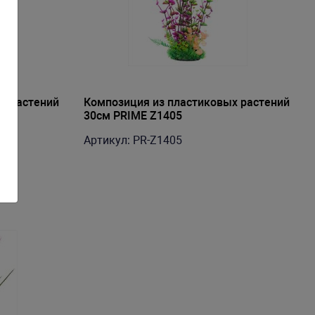
х растений
Композиция из пластиковых растений
30см PRIME Z1405
Артикул: PR-Z1405