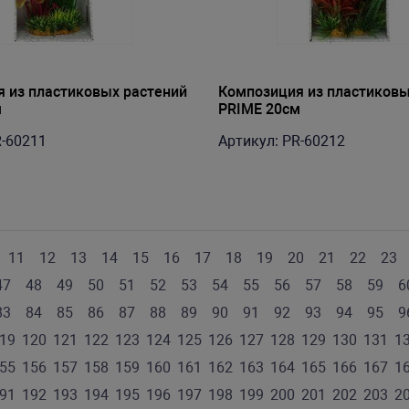
 из пластиковых растений
Композиция из пластиковы
м
PRIME 20см
R-60211
Артикул: PR-60212
11
12
13
14
15
16
17
18
19
20
21
22
23
47
48
49
50
51
52
53
54
55
56
57
58
59
6
83
84
85
86
87
88
89
90
91
92
93
94
95
9
19
120
121
122
123
124
125
126
127
128
129
130
131
1
55
156
157
158
159
160
161
162
163
164
165
166
167
1
91
192
193
194
195
196
197
198
199
200
201
202
203
2