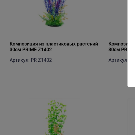
Композиция из пластиковых растений
Композиция
30см PRIME Z1402
30см PRIME
Артикул: PR-Z1402
Артикул: P