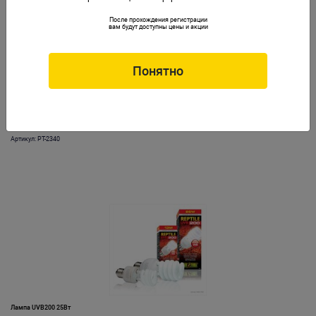
После прохождения регистрации
вам будут доступны цены и акции
Понятно
Лампа UVB200 13Вт
Артикул: PT-2340
Лампа UVB200 25Вт