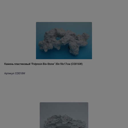
Камень пластиковый "Polyresin Bio-Stone" 30х18х17см (CO016W)
Артикул: CO016W