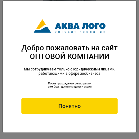
Камень пластиковый "Polyresin Bio-Stone" 33х16х11см (SW105W)
Артикул: SW105W
Добро пожаловать на сайт
ОПТОВОЙ КОМПАНИИ
Мы сотрудничаем только с юридическими лицами,
работающими в сфере зообизнеса
После прохождения регистрации
вам будут доступны цены и акции
Камень пластиковый "Polyresin Bio-Stone" 37х12х19см (CO017)
Понятно
Артикул: CO017