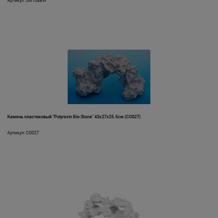
Артикул: SW104BW
Камень пластиковый "Polyresin Bio-Stone" 43х27х25.5см (CO027)
Артикул: CO027