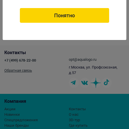
Растение шелковое, морские водоросли 60см (силикон)
Понятно
Артикул: SH232H-60
Контакты
opt@aqualogo.ru
+7 (499) 678-22-00
г.Москва, ул. Профсоюзная,
Обратная связь
д.57
Компания
Акции
Контакты
Новинки
О нас
Спецпредложения
3D-тур
Наши бренды
Где купить