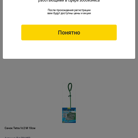
работающими в сфере зообизнеса
После прохождения регистрации
вам будут доступны цены и акции
Понятно
Сачок Tetra №1 S 8см
Артикул: Tet-724440
Сачок Tetra №2 M 10см