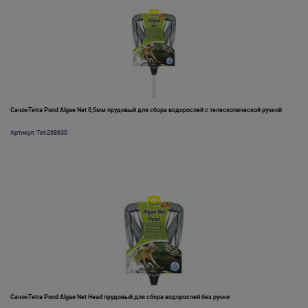
СачокTetra Pond Algae Net 0,5мм прудовый для сбора водорослей с телескопической ручкой
Артикул: Tet-268630
СачокTetra Pond Algae Net Head прудовый для сбора водорослей без ручки