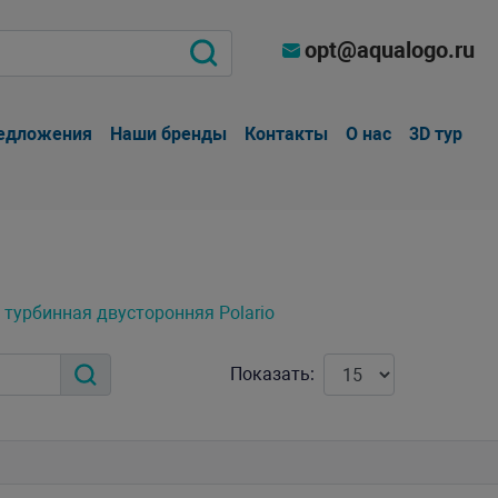
opt@aqualogo.ru
едложения
Наши бренды
Контакты
О нас
3D тур
турбинная двусторонняя Polario
Показать: