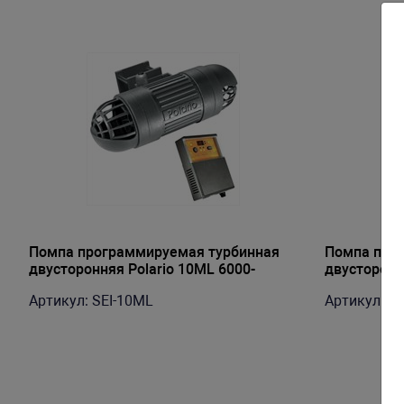
Помпа программируемая турбинная
Помпа про
двусторонняя Polario 10ML 6000-
двусторонн
10000л/ч, 25Вт
22000л/ч, 
Артикул: SEI-10ML
Артикул: S