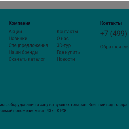
Компания
Контакты
Акции
Контакты
+7 (499)
Новинки
О нас
Спецпредложения
3D-тур
Обратная св
Наши бренды
Где купить
Скачать каталог
Новости
мов, оборудования и сопутствующих товаров. Внешний вид товара
ляемой положениями ст. 437 ГК РФ