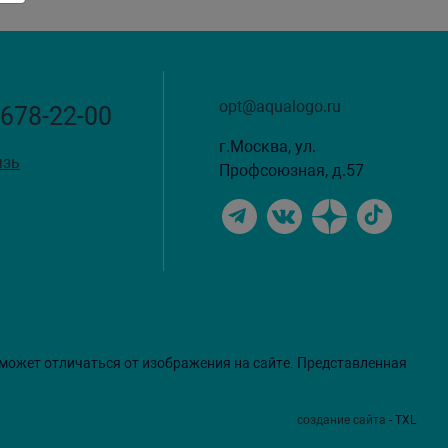
opt@aqualogo.ru
 678-22-00
г.Москва, ул.
язь
Профсоюзная, д.57
 может отличаться от изображения на сайте. Представленная
создание сайта
- TXL