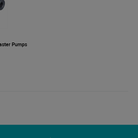
aster Pumps
ч, 95Вт
)