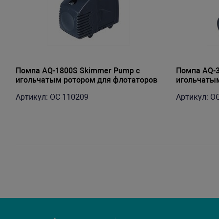
Помпа AQ-1800S Skimmer Pump с
Помпа AQ-3
игольчатым ротором для флотаторов
игольчатым
серии Aquatrance Skimmer pumps
серии Aqua
Артикул: OC-110209
Артикул: O
воздух 480л/ч, 10Вт, выход D25(3/4")
воздух 880л