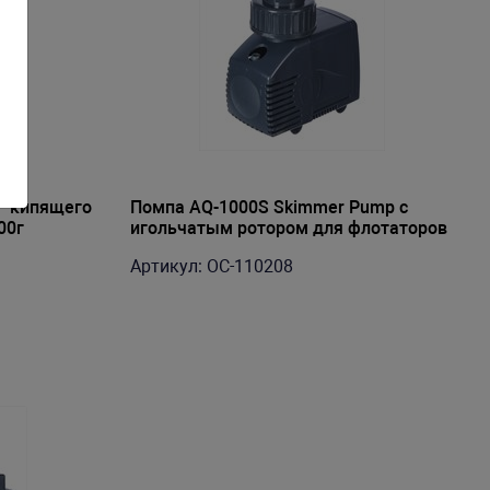
 "кипящего
Помпа AQ-1000S Skimmer Pump с
00г
игольчатым ротором для флотаторов
серии Aquatrance Skimmer pumps
Артикул: OC-110208
воздух 420л/ч, 8Вт,выход D25(3/4")