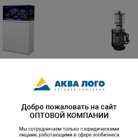
я система OCTO Lux
Большой внешний флотатор
te 90 аквариум и тумба
L820 x W720 x H1690, от 15
C-140106
Артикул: OC-170101
Добро пожаловать на сайт
ОПТОВОЙ КОМПАНИИ
Мы сотрудничаем только с юридическими
лицами, работающими в сфере зообизнеса