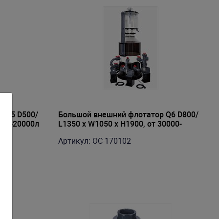
 Q5 D500/
Большой внешний флотатор Q6 D800/
000-20000л
L1350 x W1050 x H1900, от 30000-
45000л
Артикул: OC-170102