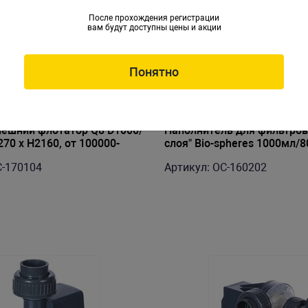
После прохождения регистрации
вам будут доступны цены и акции
Понятно
ешний флотатор Q8 D1000/
Наполнитель для фильтров
70 x H2160, от 100000-
слоя" Bio-spheres 1000мл/8
C-170104
Артикул: OC-160202