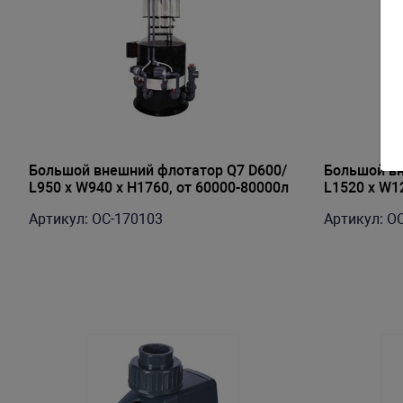
Большой внешний флотатор Q7 D600/
Большой вн
L950 x W940 x H1760, от 60000-80000л
L1520 x W12
120000л
Артикул: OC-170103
Артикул: O