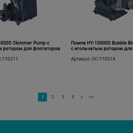
000S Skimmer Pump с
Помпа HY-10000S Bubble Bl
 ротором для флотаторов
с игольчатым ротором для
trance Skimmer pumps
флотаторов, воздух 4000л/
C-110211
Артикул: OC-110314
/ч, 35Вт выход D32(1")
,КПД97%,выход D40(1-/1/4"
1
2
3
4
>
>>