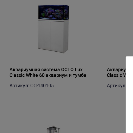
Аквариумная система OCTO Lux
Аквариумна
Classic White 60 аквариум и тумба
Classic Whi
(122л)
(182л)
Артикул: OC-140105
Артикул: O