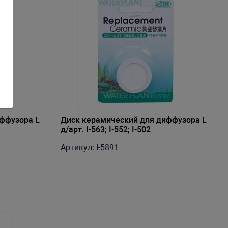
ффузора L
Диск керамический для диффузора L
д/арт. I-563; I-552; I-502
Артикул: I-5891