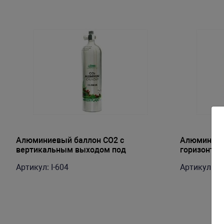
Алюминиевый баллон CO2 с
Алюминиев
вертикальным выходом под
горизонта
редуктор, 3л
редуктор, 
Артикул: I-604
Артикул: I-