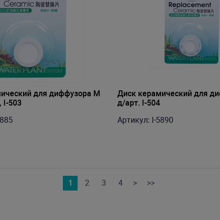
ический для диффузора M
Диск керамический для д
, I-503
д/арт. I-504
5885
Артикул: I-5890
1
2
3
4
>
>>