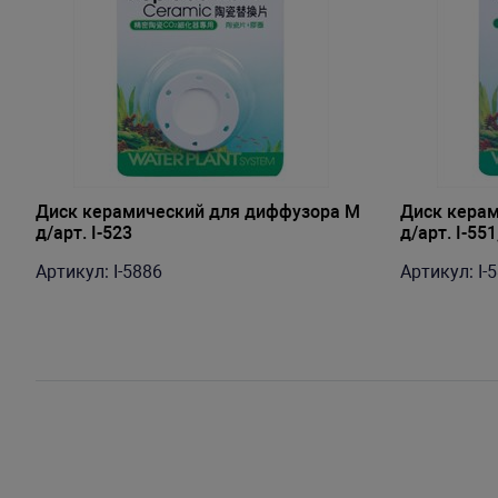
Диск керамический для диффузора M
Диск керам
д/арт. I-523
д/арт. I-551
Артикул: I-5886
Артикул: I-