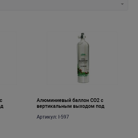
с
Алюминиевый баллон CO2 с
од
вертикальным выходом под
редуктор, 2л
Артикул: I-597