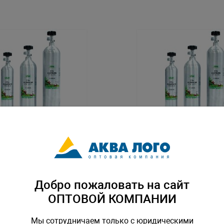
ый баллон CO2 с
Алюминиевый баллон CO2 
льным выходом под
горизонтальным выходом 
2л
редуктор, 3л
598
Артикул: I-599
Добро пожаловать на сайт
ОПТОВОЙ КОМПАНИИ
Мы сотрудничаем только с юридическими