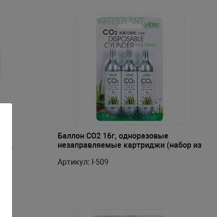
с
Баллон СО2 16г, одноразовые
под
незаправляемые картриджи (набор из
3шт)
Артикул: I-509