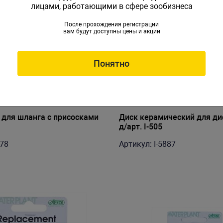
лицами, работающими в сфере зообизнеса
После прохождения регистрации
вам будут доступны цены и акции
Понятно
для шланга с присосками
Диск керамический для ди
д/арт. I-505
578
Артикул: I-5887