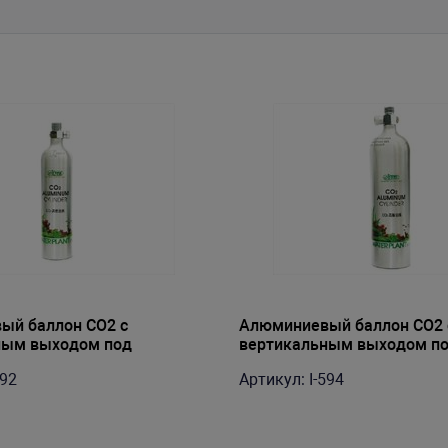
ый баллон CO2 с
Алюминиевый баллон CO2 
ным выходом под
вертикальным выходом п
,5л
редуктор, 1л
592
Артикул: I-594