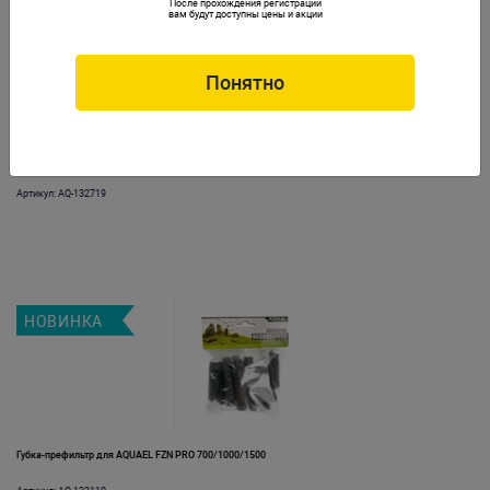
После прохождения регистрации
вам будут доступны цены и акции
НОВИНКА
Понятно
Губка сменная FZN PRO 700
Артикул: AQ-132719
НОВИНКА
Губка-префильтр для AQUAEL FZN PRO 700/1000/1500