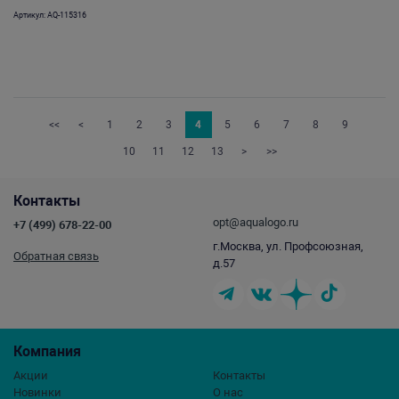
Артикул: AQ-115316
<<
<
1
2
3
4
5
6
7
8
9
10
11
12
13
>
>>
Контакты
opt@aqualogo.ru
+7 (499) 678-22-00
г.Москва, ул. Профсоюзная,
Обратная связь
д.57
Компания
Акции
Контакты
Новинки
О нас