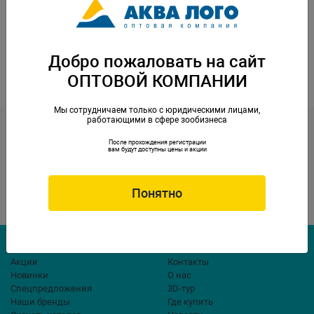
Выберите категорию
Добро пожаловать на сайт
<<
<
1
2
3
4
5
6
7
8
9
ОПТОВОЙ КОМПАНИИ
10
11
12
13
>
>>
Мы сотрудничаем только с юридическими лицами,
работающими в сфере зообизнеса
Контакты
opt@aqualogo.ru
+7 (499) 678-22-00
После прохождения регистрации
вам будут доступны цены и акции
г.Москва, ул. Профсоюзная,
Обратная связь
д.57
Понятно
Компания
Акции
Контакты
Новинки
О нас
Спецпредложения
3D-тур
Наши бренды
Где купить