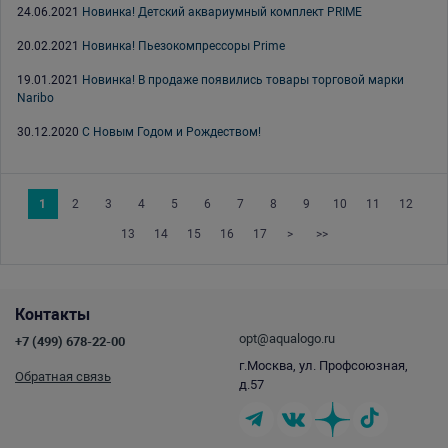
24.06.2021
Новинка! Детский аквариумный комплект PRIME
20.02.2021
Новинка! Пьезокомпрессоры Prime
19.01.2021
Новинка! В продаже появились товары торговой марки
Naribo
30.12.2020
С Новым Годом и Рождеством!
1
2
3
4
5
6
7
8
9
10
11
12
13
14
15
16
17
>
>>
Контакты
opt@aqualogo.ru
+7 (499) 678-22-00
г.Москва, ул. Профсоюзная,
Обратная связь
д.57