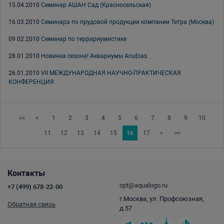
15.04.2010
Семинар АШАН Сад (Красносельская)
16.03.2010
Семинара по прудовой продукции компании Тетра (Москва)
09.02.2010
Семинар по террариумистике
28.01.2010
Новинка сезона! Аквариумы Anubias.
26.01.2010
VII МЕЖДУНАРОДНАЯ НАУЧНО-ПРАКТИЧЕСКАЯ
КОНФЕРЕНЦИЯ
<<
<
1
2
3
4
5
6
7
8
9
10
11
12
13
14
15
16
17
>
>>
Контакты
opt@aqualogo.ru
+7 (499) 678-22-00
г.Москва, ул. Профсоюзная,
Обратная связь
д.57