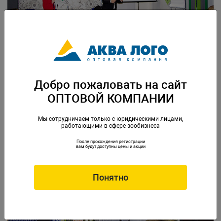
Добро пожаловать на сайт
ОПТОВОЙ КОМПАНИИ
Представитель компании WITTE MOLEN Питер ван Гилс с
увлечением презентовал корма для птиц и грызунов.
Мы сотрудничаем только с юридическими лицами,
работающими в сфере зообизнеса
После прохождения регистрации
вам будут доступны цены и акции
Понятно